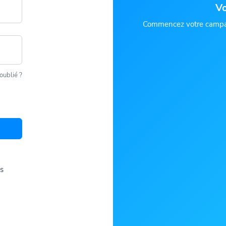
Vo
Commencez votre campag
oublié ?
és