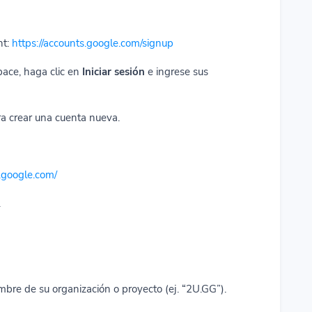
nt:
https://accounts.google.com/signup
ace, haga clic en
Iniciar sesión
e ingrese sus
ra crear una cuenta nueva.
.google.com/
.
mbre de su organización o proyecto (ej. “2U.GG”).