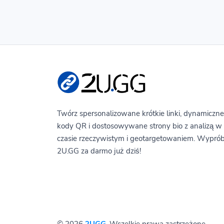
Twórz spersonalizowane krótkie linki, dynamiczne
kody QR i dostosowywane strony bio z analizą w
czasie rzeczywistym i geotargetowaniem. Wyprób
2U.GG za darmo już dziś!
© 2026
2UGG
. Wszelkie prawa zastrzeżone