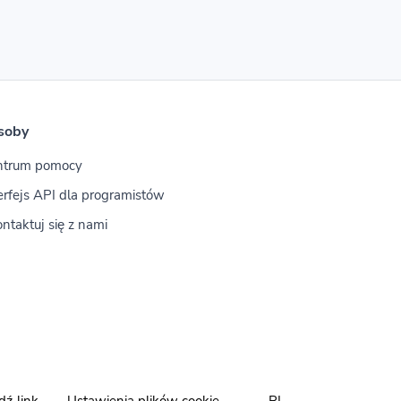
soby
ntrum pomocy
erfejs API dla programistów
ntaktuj się z nami
ź link
Ustawienia plików cookie
PL