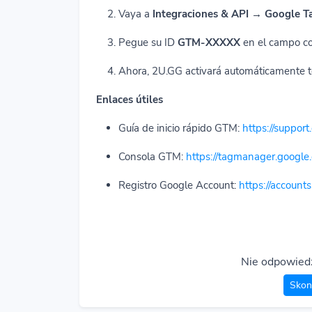
Vaya a
Integraciones & API → Google 
Pegue su ID
GTM-XXXXX
en el campo co
Ahora, 2U.GG activará automáticamente to
Enlaces útiles
Guía de inicio rápido GTM:
https://suppo
Consola GTM:
https://tagmanager.google
Registro Google Account:
https://account
Nie odpowiedz
Skont