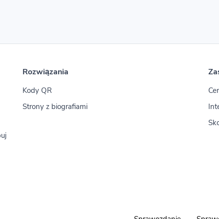
Rozwiązania
Za
Kody QR
Ce
Strony z biografiami
Int
Sko
uj
Sprawozdanie
Sprawd