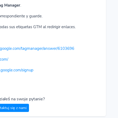
Tag Manager
.
rrespondiente y guarde.
das sus etiquetas GTM al redirigir enlaces.
rt.google.com/tagmanager/answer/6103696
.com/
s.google.com/signup
iałeś na swoje pytanie?
aktuj się z nami