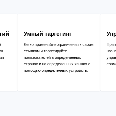
ый таргетинг
Управление ко
применяйте ограничения к своим
Пригласите членов свое
ам и таргетируйте
назначьте им определен
ователей в определенных
управления всеми функ
ах и на определенных языках с
совместной работы.
ью определенных устройств.