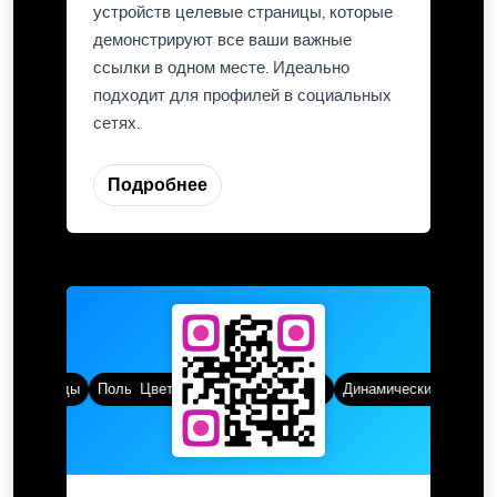
устройств целевые страницы, которые
демонстрируют все ваши важные
ссылки в одном месте. Идеально
подходит для профилей в социальных
сетях.
Подробнее
 QR-коды
Пользовательские рамки
Цвет градиента
QR стили
Динамические QR-коды