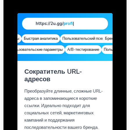
https://2u.gg/
page
|
домены
Быстрая аналитика
Пользовательский псевдоним
Брендированные 
Расширен
Пользовательские параметры
A/B-тестирование
Пользовательские
Диплинки
Сократитель URL-
адресов
Преобразуйте длинные, сложные URL-
адреса в запоминающиеся короткие
ссылки. Идеально подходит для
социальных сетей, маркетинговых
кампаний и поддержания
последовательности вашего бренда.