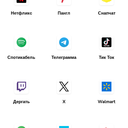
Нетфликс
Пангл
Снапчат
Спотикабель
Телеграмма
Тик Ток
Дергать
X
Walmart