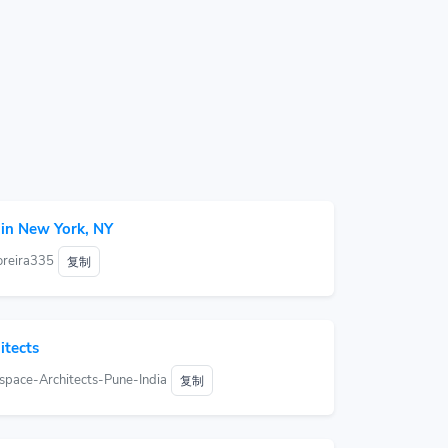
 in New York, NY
oreira335
复制
itects
tspace-Architects-Pune-India
复制