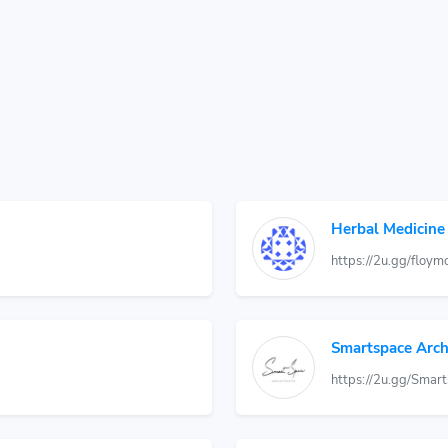
Herbal Medicine
https://2u.gg/floym
Smartspace Arch
https://2u.gg/Smar