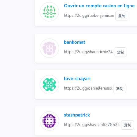
Ouvrir un compte casino en ligne
https://2u.gg/ruebenjemison
复制
bankomat
https://2u.gg/shaunrichie74
复制
love-shayari
https://2u.gg/daniellerusso
复制
stashpatrick
https://2u.gg/shaynah6378534
复制