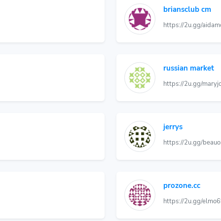
briansclub cm
https://2u.gg/aid
russian market
https://2u.gg/mar
jerrys
https://2u.gg/beau
prozone.cc
https://2u.gg/elm