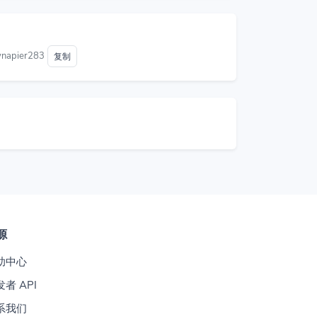
ynapier283
复制
源
助中心
者 API
系我们