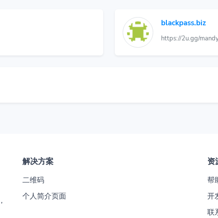
blackpass.biz
https://2u.gg/mand
解决方案
资
二维码
帮
个人简介页面
开发
，
联