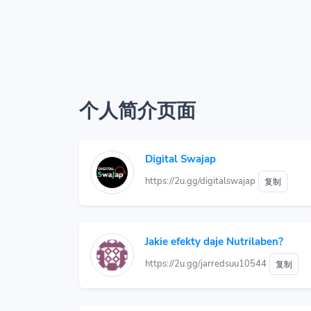
个人简介页面
Digital Swajap
https://2u.gg/digitalswajap
复制
Jakie efekty daje Nutrilaben?
https://2u.gg/jarredsuu10544
复制