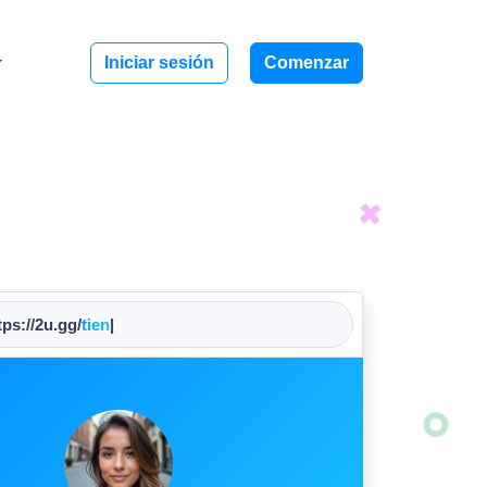
Iniciar sesión
Comenzar
ps://2u.gg/
nombr
|