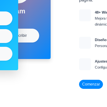
Sam
48+ Wi
Mejora 
dinámi
Subscribir
Diseño
Persona
Ajuste
Configu
Comenzar