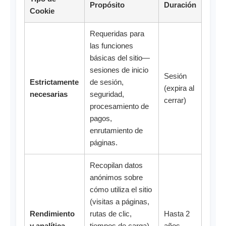
Propósito
Duración
Cookie
Requeridas para
las funciones
básicas del sitio—
sesiones de inicio
Sesión
Estrictamente
de sesión,
(expira al
necesarias
seguridad,
cerrar)
procesamiento de
pagos,
enrutamiento de
páginas.
Recopilan datos
anónimos sobre
cómo utiliza el sitio
(visitas a páginas,
Rendimiento
rutas de clic,
Hasta 2
y analítica
tiempos de carga)
años