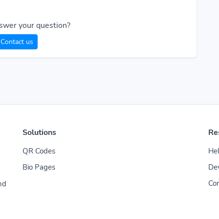
swer your question?
Contact us
Solutions
Re
QR Codes
Hel
Bio Pages
De
Con
nd