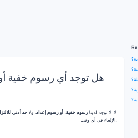
Re
حة؟
نة؟
هل توجد أي رسوم خفية أو 
لة؟
بة؟
ية؟
حد أدنى للالتزا
، ولا
أو رسوم إعداد
،
رسوم خفية
لا. لا توجد لدينا
الإلغاء في أي وقت.