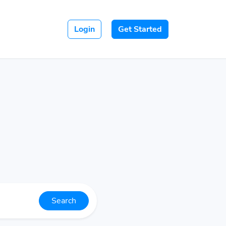
Login
Get Started
Search