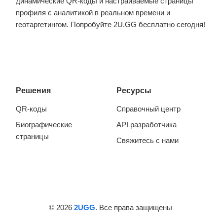
динамические QR-коды и настраиваемые страницы
профиля с аналитикой в реальном времени и
геотаргетингом. Попробуйте 2U.GG бесплатно сегодня!
Решения
Ресурсы
QR-коды
Справочный центр
Биографические
API разработчика
страницы
Свяжитесь с нами
© 2026
2UGG
. Все права защищены