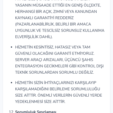
YASANIN MÜSAADE ETTİĞİ EN GENİŞ ÖLÇEKTE,
HERHANGİ BİR AÇIK, ZIMNİ VEYA KANUNDAN
KAYNAKLI GARANTİYİ REDDERİZ
(PAZARLANABİLİRLİK, BELİRLİ BİR AMACA
UYGUNLUK VE TESCİLSİZ SORUNSUZ KULLANIMA
ELVERİŞLİLİK DAHİL).
HİZMETİN KESİNTİSİZ, HATASIZ VEYA TAM
GÜVENLİ OLACAĞINI GARANTİ ETMİYORUZ.
SERVER ARAÇI ARIZALARI, ÜÇÜNCÜ ŞAHIS
ENTEGRASYON GECİKMELERİ GİBİ KONTROL DIŞI
TEKNİK SORUNLARDAN SORUMLU DEĞİLİZ.
HİZMETİN SİZİN İHTİYAÇLARINIZI KARŞILAYIP
KARŞILAMADIĞINI BELİRLEME SORUMLULUĞU
SİZE AİTTİR. ÖNEMLİ VERİLERİN GÜVENLİ YERDE
YEDEKLENMESİ SİZE AİTTİR.
Sorumluluk Sınırlaması