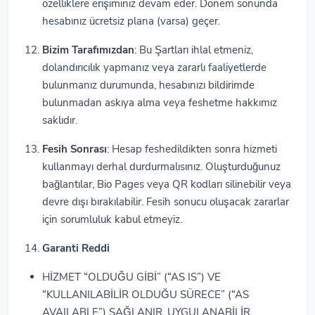
özelliklere erişiminiz devam eder. Dönem sonunda
hesabınız ücretsiz plana (varsa) geçer.
Bizim Tarafımızdan
: Bu Şartları ihlal etmeniz,
dolandırıcılık yapmanız veya zararlı faaliyetlerde
bulunmanız durumunda, hesabınızı bildirimde
bulunmadan askıya alma veya feshetme hakkımız
saklıdır.
Fesih Sonrası
: Hesap feshedildikten sonra hizmeti
kullanmayı derhal durdurmalısınız. Oluşturduğunuz
bağlantılar, Bio Pages veya QR kodları silinebilir veya
devre dışı bırakılabilir. Fesih sonucu oluşacak zararlar
için sorumluluk kabul etmeyiz.
Garanti Reddi
HİZMET “OLDUĞU GİBİ” (“AS IS”) VE
“KULLANILABİLİR OLDUĞU SÜRECE” (“AS
AVAILABLE”) SAĞLANIR. UYGULANABİLİR