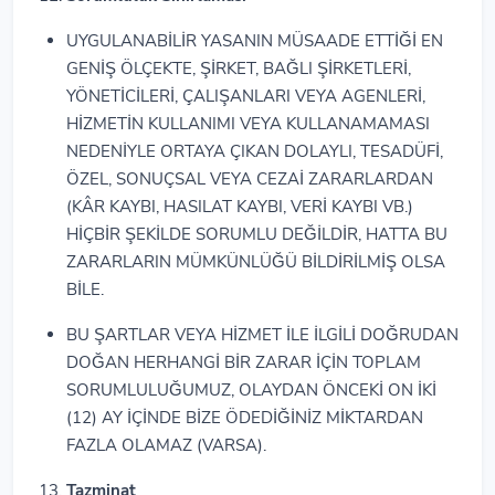
UYGULANABİLİR YASANIN MÜSAADE ETTİĞİ EN
GENİŞ ÖLÇEKTE, ŞİRKET, BAĞLI ŞİRKETLERİ,
YÖNETİCİLERİ, ÇALIŞANLARI VEYA AGENLERİ,
HİZMETİN KULLANIMI VEYA KULLANAMAMASI
NEDENİYLE ORTAYA ÇIKAN DOLAYLI, TESADÜFİ,
ÖZEL, SONUÇSAL VEYA CEZAİ ZARARLARDAN
(KÂR KAYBI, HASILAT KAYBI, VERİ KAYBI VB.)
HİÇBİR ŞEKİLDE SORUMLU DEĞİLDİR, HATTA BU
ZARARLARIN MÜMKÜNLÜĞÜ BİLDİRİLMİŞ OLSA
BİLE.
BU ŞARTLAR VEYA HİZMET İLE İLGİLİ DOĞRUDAN
DOĞAN HERHANGİ BİR ZARAR İÇİN TOPLAM
SORUMLULUĞUMUZ, OLAYDAN ÖNCEKİ ON İKİ
(12) AY İÇİNDE BİZE ÖDEDİĞİNİZ MİKTARDAN
FAZLA OLAMAZ (VARSA).
Tazminat