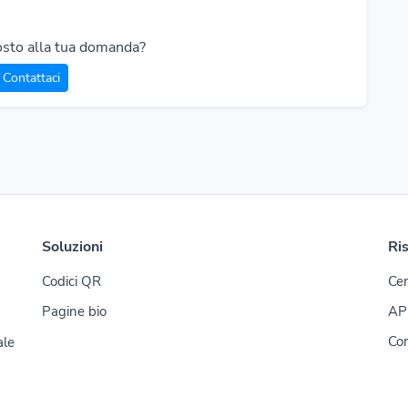
osto alla tua domanda?
Contattaci
Soluzioni
Ri
Codici QR
Cen
Pagine bio
API
Con
ale