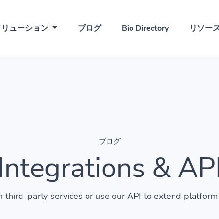
ソリューション
ブログ
Bio Directory
リソー
ブログ
Integrations & AP
 third-party services or use our API to extend platform 