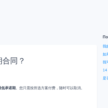
По
我
如
期合同？
我
1
是
最低承诺期
。您只需按所选方案付费，随时可以取消。