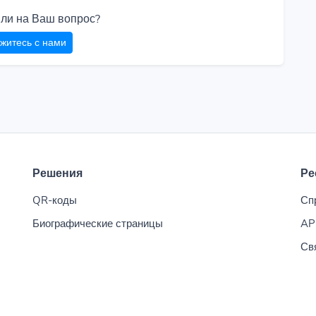
или на Ваш вопрос?
житесь с нами
Решения
Ре
QR-коды
Сп
Биографические страницы
AP
Св