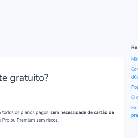
Re
Mi
Com
e gratuito?
dú
Pos
O q
Exi
 todos os planos pagos,
sem necessidade de cartão de
pra
e Pro ou Premium sem riscos.