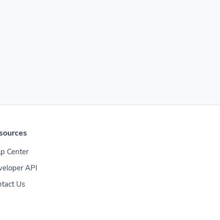
sources
p Center
veloper API
tact Us