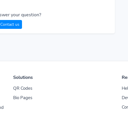
swer your question?
Contact us
Solutions
Re
QR Codes
Hel
Bio Pages
De
Con
nd