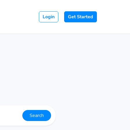
Login
Get Started
Search